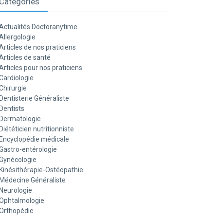
Catégories
Actualités Doctoranytime
Allergologie
Articles de nos praticiens
Articles de santé
Articles pour nos praticiens
Cardiologie
Chirurgie
Dentisterie Généraliste
Dentists
Dermatologie
Diététicien nutritionniste
Encyclopédie médicale
Gastro-entérologie
Gynécologie
Kinésithérapie-Ostéopathie
Médecine Généraliste
Neurologie
Ophtalmologie
Orthopédie