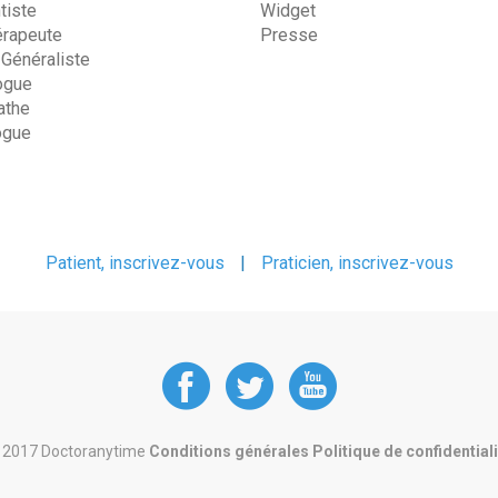
tiste
Widget
érapeute
Presse
 Généraliste
ogue
the
ogue
Patient, inscrivez-vous
|
Praticien, inscrivez-vous
DoctorAnyTime
DoctorAnyT
DoctorAn
at
at
at
 2017 Doctoranytime
Conditions générales
Politique de confidential