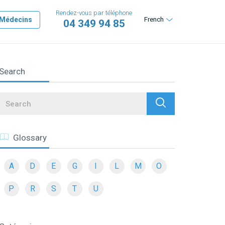
Rendez-vous par téléphone
Médecins
French
04 349 94 85
Search
Search
Glossary
A
D
E
G
I
L
M
O
P
R
S
T
U