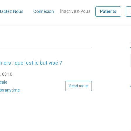
Inscrivez-vous
tactez Nous
Connexion
Patients
ors : quel est le but visé ?
, 08:10
cale
Read more
toranytime