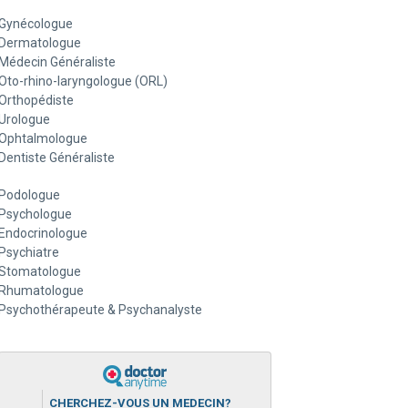
Gynécologue
Dermatologue
Médecin Généraliste
Oto-rhino-laryngologue (ORL)
Orthopédiste
Urologue
Ophtalmologue
Dentiste Généraliste
Podologue
Psychologue
Endocrinologue
Psychiatre
Stomatologue
Rhumatologue
Psychothérapeute & Psychanalyste
CHERCHEZ-VOUS UN MEDECIN?