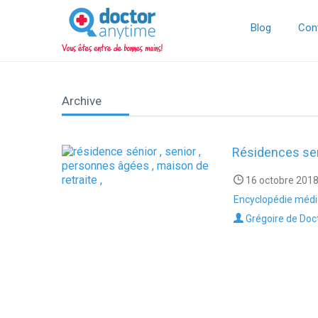
DoctorAnyTime
You
are
Blog
Con
in
good
hands!
Archive
Résidences seni
16 octobre 2018
Encyclopédie médi
Grégoire de Doc