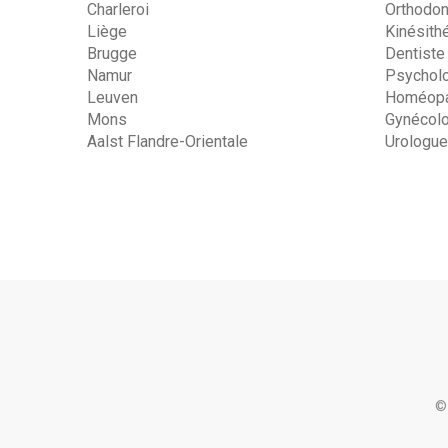
Charleroi
Orthodon
Liège
Kinésith
Brugge
Dentiste
Namur
Psychol
Leuven
Homéopa
Mons
Gynécol
Aalst Flandre-Orientale
Urologue
©