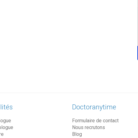
lités
Doctoranytime
logue
Formulaire de contact
ologue
Nous recrutons
re
Blog