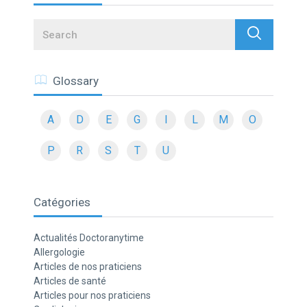
Search
Glossary
A
D
E
G
I
L
M
O
P
R
S
T
U
Catégories
Actualités Doctoranytime
Allergologie
Articles de nos praticiens
Articles de santé
Articles pour nos praticiens