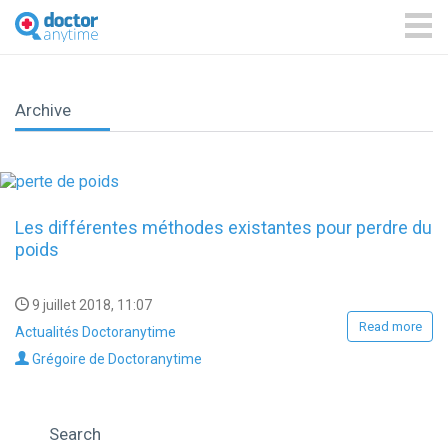
DoctorAnyTime
You
are
ME
in
good
hands!
Archive
Les différentes méthodes existantes pour perdre du
poids
9 juillet 2018, 11:07
Read more
Actualités Doctoranytime
Grégoire de Doctoranytime
Search