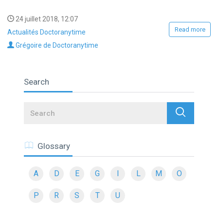
24 juillet 2018, 12:07
Read more
Actualités Doctoranytime
Grégoire de Doctoranytime
Search
Search
Glossary
A
D
E
G
I
L
M
O
P
R
S
T
U