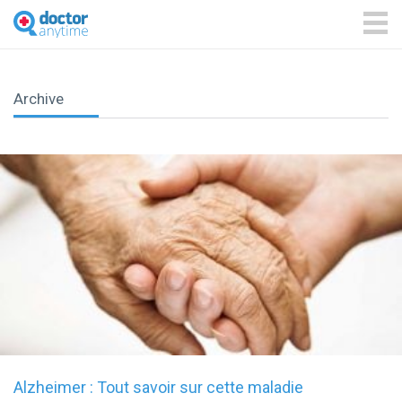
DoctorAnyTime
You
are
ME
in
good
hands!
Archive
Alzheimer : Tout savoir sur cette maladie