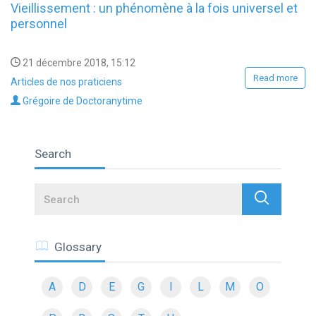
Vieillissement : un phénomène à la fois universel et
personnel
21 décembre 2018, 15:12
Read more
Articles de nos praticiens
Grégoire de Doctoranytime
Search
Search
Glossary
A
D
E
G
I
L
M
O