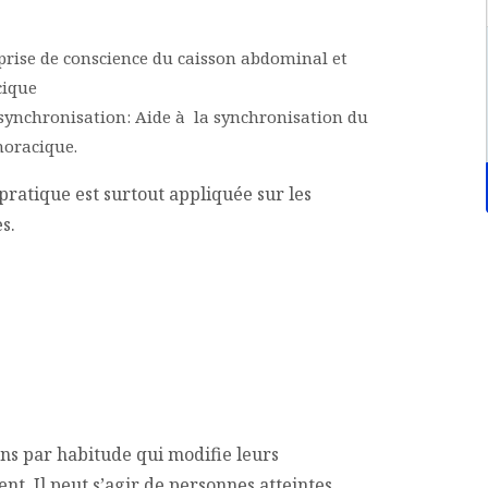
prise de conscience du caisson abdominal et
cique
synchronisation: Aide à la synchronisation du
horacique.
pratique est surtout appliquée sur les
s.
ons par habitude qui modifie leurs
t. Il peut s’agir de personnes atteintes