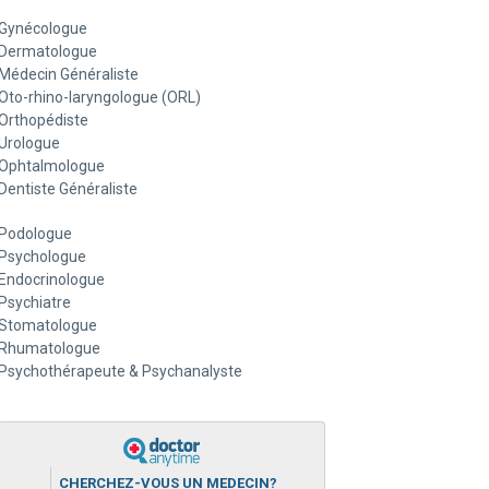
Gynécologue
Dermatologue
Médecin Généraliste
Oto-rhino-laryngologue (ORL)
Orthopédiste
Urologue
Ophtalmologue
Dentiste Généraliste
Podologue
Psychologue
Endocrinologue
Psychiatre
Stomatologue
Rhumatologue
Psychothérapeute & Psychanalyste
CHERCHEZ-VOUS UN MEDECIN?