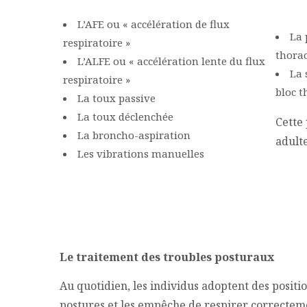
L’AFE ou « accélération de flux
La 
respiratoire »
thora
L’ALFE ou « accélération lente du flux
La 
respiratoire »
bloc t
La toux passive
La toux déclenchée
Cette 
La broncho-aspiration
adulte
Les vibrations manuelles
Le traitement des troubles posturaux
Au quotidien, les individus adoptent des positi
postures et les empêche de respirer correctemen