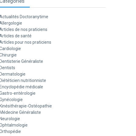
Catégories
Actualités Doctoranytime
Allergologie
Articles de nos praticiens
Articles de santé
Articles pour nos praticiens
Cardiologie
Chirurgie
Dentisterie Généraliste
Dentists
Dermatologie
Diététicien nutritionniste
Encyclopédie médicale
Gastro-entérologie
Gynécologie
Kinésithérapie-Ostéopathie
Médecine Généraliste
Neurologie
Ophtalmologie
Orthopédie