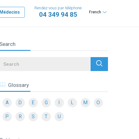
Rendez-vous par téléphone
Médecins
French
04 349 94 85
Search
Search
Glossary
A
D
E
G
I
L
M
O
P
R
S
T
U