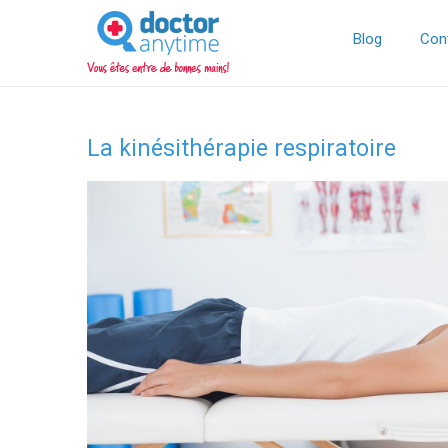
DoctorAnyTime
You
are
Blog
Con
in
good
hands!
La kinésithérapie respiratoire