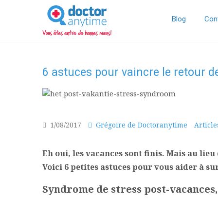
DoctorAnyTime
You
are
Blog
Con
in
good
hands!
6 astuces pour vaincre le retour 
1/08/2017
Grégoire de Doctoranytime
Article
Eh oui, les vacances sont finis. Mais au lieu
Voici 6 petites astuces pour vous aider à su
Syndrome de str
ess post-vacances, 