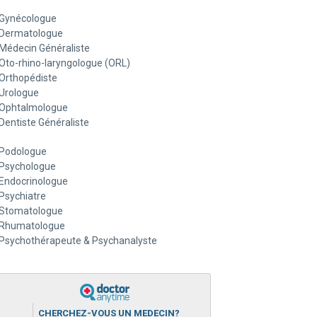
Gynécologue
Dermatologue
Médecin Généraliste
Oto-rhino-laryngologue (ORL)
Orthopédiste
Urologue
Ophtalmologue
Dentiste Généraliste
Podologue
Psychologue
Endocrinologue
Psychiatre
Stomatologue
Rhumatologue
Psychothérapeute & Psychanalyste
CHERCHEZ-VOUS UN MEDECIN?