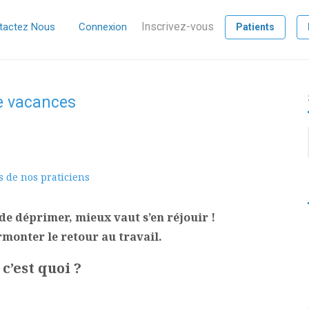
Inscrivez-vous
tactez Nous
Connexion
Patients
de vacances
s de nos praticiens
 de déprimer, mieux vaut s’en réjouir !
rmonter le retour au travail.
c’est quoi ?