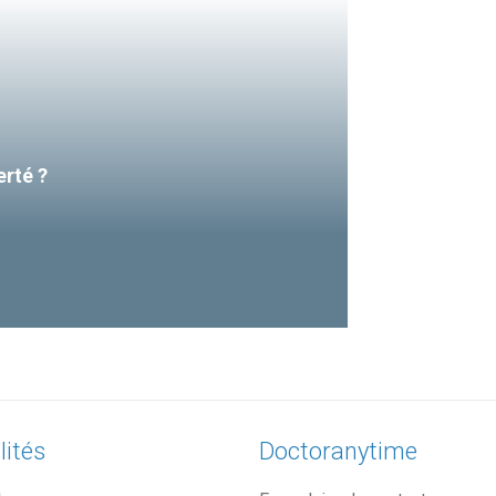
erté ?
lités
Doctoranytime