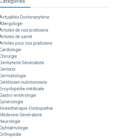
Catégories
Actualités Doctoranytime
Allergologie
Articles de nos praticiens
Articles de santé
Articles pour nos praticiens
Cardiologie
Chirurgie
Dentisterie Généraliste
Dentists
Dermatologie
Diététicien nutritionniste
Encyclopédie médicale
Gastro-entérologie
Gynécologie
Kinésithérapie-Ostéopathie
Médecine Généraliste
Neurologie
Ophtalmologie
Orthopédie