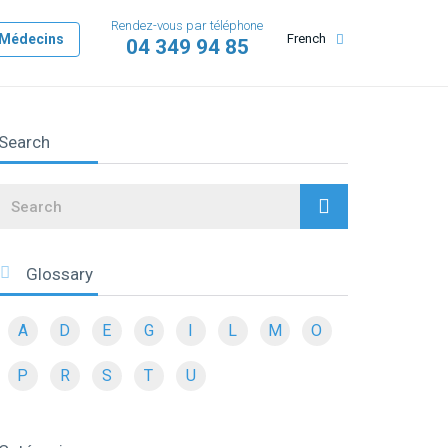
Rendez-vous par téléphone
Médecins
French
04 349 94 85
Search
Search
Glossary
A
D
E
G
I
L
M
O
P
R
S
T
U